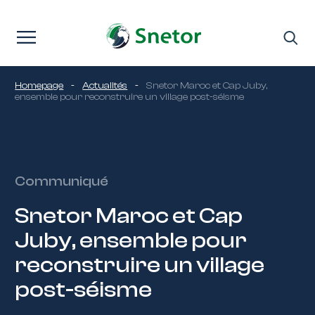
Passer au contenu
Homepage
-
Actualités
-
Snetor Maroc et Cap Juby,
ensemble pour reconstruire un village post-séisme
Communiqué
Snetor Maroc et Cap
Juby, ensemble pour
reconstruire un village
post-séisme