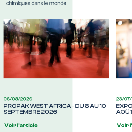
chimiques dans le monde
C
20
O
no
E
23/07/2026
EXPO PLAST PERÚ - DU 19 AU 22
AOÛT 2026
Voir l'article