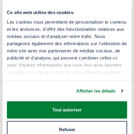
l’évaluation des
ressources naturelles
Ce site web utilise des cookies.
locales
(lavande, thym, thymus, sauge,
Les cookies nous permettent de personnaliser le contenu
safran) afin de définir un plan de
et les annonces, d'offrir des fonctionnalités relatives aux
transformation des herbes et plantes
médias sociaux et d'analyser notre trafic. Nous
médicinales ;
partageons également des informations sur l'utilisation de
notre site avec nos partenaires de médias sociaux, de
l’identification des
infrastructures et
publicité et d'analyse, qui peuvent combiner celles-ci
équipements agricoles
nécessaires (serres,
avec d'autres informations que vous leur avez fournies
zones de séchage, installation de panneaux
ou qu'ils ont collectées lors de votre utilisation de leurs
solaires) ;
services.
Afficher les détails
la mise en place de
sessions de
formation
, auprès des membres de la
communauté, sur les pratiques agricoles
Tout autoriser
durables ainsi que la transformation des
herbes médicinales ;
Refuser