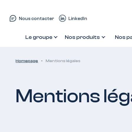
Passer au contenu
Nous contacter
LinkedIn
Le groupe
Nos produits
Nos p
Homepage
-
Mentions légales
Mentions lég