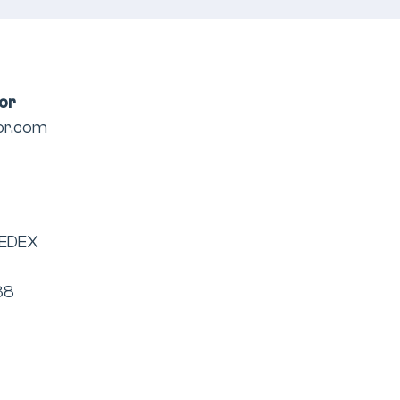
tor
or.com
CEDEX
88