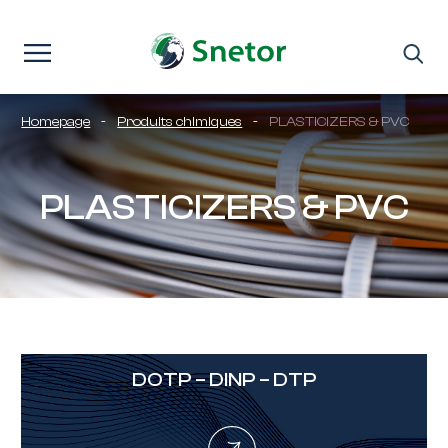
Passer au contenu
Homepage
-
Produits chimiques
-
PLASTICIZERS & PVC
PLASTICIZERS & PVC
DOTP – DINP – DTP