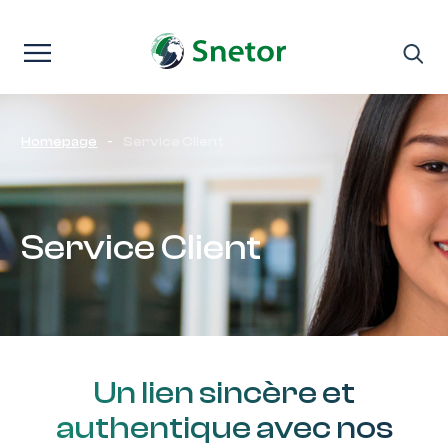
Passer au contenu
Homepage
-
Service Client
Service Client
Un lien sincère et
authentique avec nos