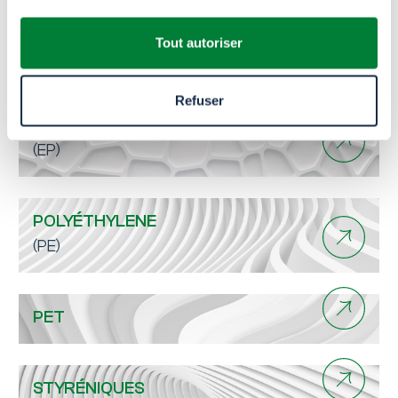
plastiques, allant des polyoléfines aux
thermoplastiques techniques.
Tout autoriser
Refuser
POLYMERES TECHNIQUES
(EP)
POLYÉTHYLENE
(PE)
PET
STYRÉNIQUES