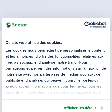
Ce site web utilise des cookies.
Une gamme complète de
Les cookies nous permettent de personnaliser le contenu
et les annonces, d'offrir des fonctionnalités relatives aux
matières plastiques
médias sociaux et d'analyser notre trafic. Nous
partageons également des informations sur l'utilisation de
Fort d’une expérience de plus de 40 ans en tant
notre site avec nos partenaires de médias sociaux, de
publicité et d'analyse, qui peuvent combiner celles-ci
que distributeur de polymères, nous étendons
avec d'autres informations que vous leur avez fournies
continuellement nos opérations commerciales à
ou qu'ils ont collectées lors de votre utilisation de leurs
l’international. Pour chaque partenaire, nous
services.
apportons conseils et solutions innovantes au
Afficher les détails
travers d’une gamme complète de matières