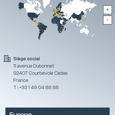
+
−
Siège social
11 avenue Dubonnet
92407 Courbevoie Cedex
France
T : +33 1 49 04 88 88
Europe