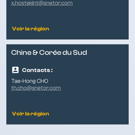
x.hostekint@snetor.com
Voir la région
Chine & Corée du Sud
Contacts :
Tae-Hong CHO
th.cho@snetor.com
Voir la région