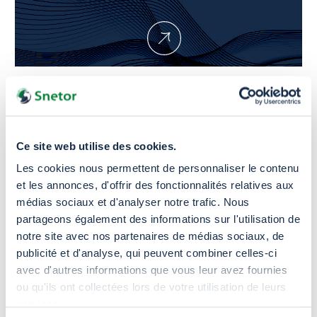
TRICHLOROISOCYANURIC ACID
(TCCA)
Ce site web utilise des cookies.
Les cookies nous permettent de personnaliser le contenu
et les annonces, d'offrir des fonctionnalités relatives aux
médias sociaux et d'analyser notre trafic. Nous
partageons également des informations sur l'utilisation de
Nuestros socios
notre site avec nos partenaires de médias sociaux, de
publicité et d'analyse, qui peuvent combiner celles-ci
avec d'autres informations que vous leur avez fournies
ou qu'ils ont collectées lors de votre utilisation de leurs
services.