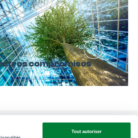
estros compromisos
Tout autoriser
on nosotros ?
ionnalités