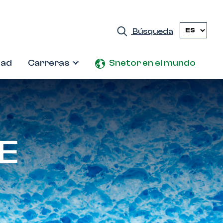
Búsqueda
dad
Carreras
Snetor en el mundo
E