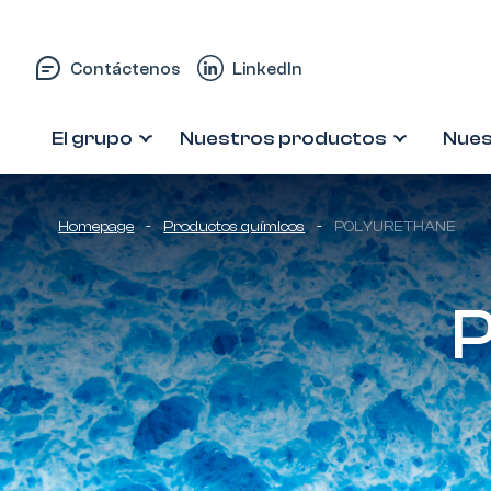
Saltar al contenido
Contáctenos
LinkedIn
El grupo
Nuestros productos
Nues
Homepage
-
Productos químicos
-
POLYURETHANE