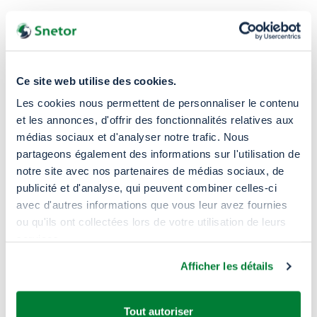
Publicado el 20/10/2025
Regional Product Manager
Ce site web utilise des cookies.
Junior
Les cookies nous permettent de personnaliser le contenu
et les annonces, d'offrir des fonctionnalités relatives aux
Identify and develop new markets for
médias sociaux et d'analyser notre trafic. Nous
engineer polymers and specialized products,
partageons également des informations sur l'utilisation de
from detecting opportunities...
notre site avec nos partenaires de médias sociaux, de
publicité et d'analyse, qui peuvent combiner celles-ci
Colombia
Contrato indefinido
avec d'autres informations que vous leur avez fournies
ou qu'ils ont collectées lors de votre utilisation de leurs
services.
Publicado el 17/10/2025
Afficher les détails
Customer Service (M/F) -
Tout autoriser