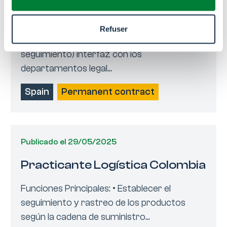
España
Apoyo Back-Office Introducción de PF/PO
Refuser
Gestión del seguro de crédito (solicitudes y
seguimiento) Interfaz con los
departamentos legal...
Spain
Permanent contract
Publicado el 29/05/2025
Practicante Logística Colombia
Funciones Principales: • Establecer el
seguimiento y rastreo de los productos
según la cadena de suministro...