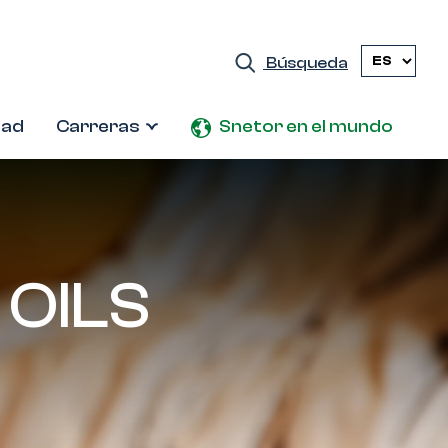
Búsqueda
dad
Carreras
Snetor en el mundo
 OILS