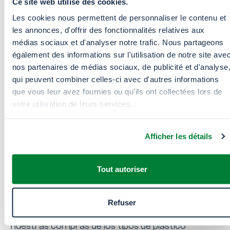
Ce site web utilise des cookies.
Les cookies nous permettent de personnaliser le contenu et
les annonces, d'offrir des fonctionnalités relatives aux
médias sociaux et d'analyser notre trafic. Nous partageons
également des informations sur l'utilisation de notre site ave
nos partenaires de médias sociaux, de publicité et d'analyse
qui peuvent combiner celles-ci avec d'autres informations
Desarrollo de nuestra
que vous leur avez fournies ou qu'ils ont collectées lors de
oferta
votre utilisation de leurs services.
El Grupo Snetor se compromete a reducir las
Afficher les détails
emisiones de gases de efecto invernadero
vinculadas a la compra de materias primas, es
Tout autoriser
decir, a la fabricación del plástico, en particular
durante la fase de craqueo al vapor.
Refuser
Aumentar la proporción de plástico reciclado en
nuestras compras de los tipos de plástico