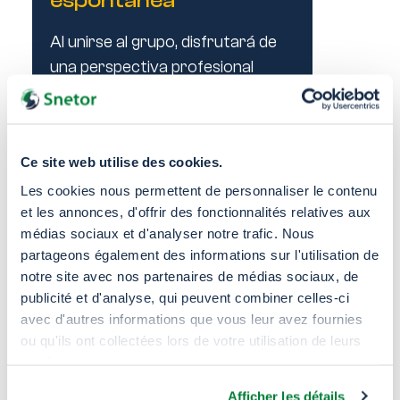
espontánea
Al unirse al grupo, disfrutará de
una perspectiva profesional
internacional enriquecedora,
tanto en Francia como en el
extranjero. Tendrá la
Ce site web utilise des cookies.
oportunidad de explorar diversas
Les cookies nous permettent de personnaliser le contenu
trayectorias profesionales
et les annonces, d'offrir des fonctionnalités relatives aux
dentro de un entorno dinámico y
médias sociaux et d'analyser notre trafic. Nous
estimulante, propicio para el
partageons également des informations sur l'utilisation de
desarrollo de talentos
notre site avec nos partenaires de médias sociaux, de
individuales.
publicité et d'analyse, qui peuvent combiner celles-ci
avec d'autres informations que vous leur avez fournies
Aplicar
ou qu'ils ont collectées lors de votre utilisation de leurs
services.
Afficher les détails