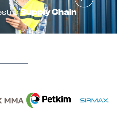
estra
Supply Chain