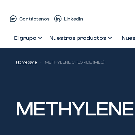
Saltar al contenido
Contáctenos
LinkedIn
El grupo
Nuestros productos
Nues
Homepage
-
METHYLENE CHLORIDE (MEC)
METHYLENE 