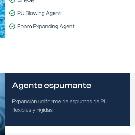
CH₂Cl₂
PU Blowing Agent
Foam Expanding Agent
Agente espumante
Expansión uniforme de espumas de PU
flexibles y rígidas.