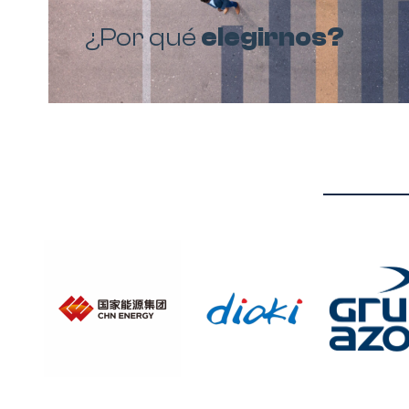
¿Por qué
elegirnos?