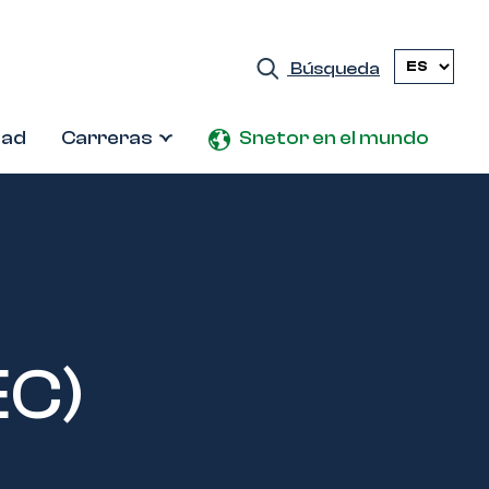
Búsqueda
dad
Carreras
Snetor en el mundo
EC)