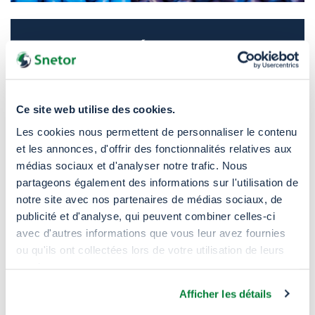
Construcción
Suelos de vinilo, revestimientos murales,
conductos y canalizaciones eléctricas,
Ce site web utilise des cookies.
películas de protección de superficies.
Les cookies nous permettent de personnaliser le contenu
et les annonces, d'offrir des fonctionnalités relatives aux
médias sociaux et d'analyser notre trafic. Nous
partageons également des informations sur l'utilisation de
notre site avec nos partenaires de médias sociaux, de
Bienes de consumo
publicité et d'analyse, qui peuvent combiner celles-ci
avec d'autres informations que vous leur avez fournies
Cuero artificial, moda y accesorios, artículos
ou qu'ils ont collectées lors de votre utilisation de leurs
deportivos, guantes domésticos, alfombras
services.
para el suelo, juguetes de peluche.
Afficher les détails