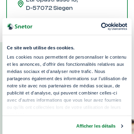
D-57072 Siegen
Ce site web utilise des cookies.
Ne manquez pas nos
Les cookies nous permettent de personnaliser le contenu
et les annonces, d'offrir des fonctionnalités relatives aux
dernières actualités
médias sociaux et d'analyser notre trafic. Nous
partageons également des informations sur l'utilisation de
notre site avec nos partenaires de médias sociaux, de
Retrouvez l’actualité, notre vision et notre
publicité et d'analyse, qui peuvent combiner celles-ci
décryptage des enjeux du plastique et de nos
avec d'autres informations que vous leur avez fournies
produits chimiques dans le monde
ou qu'ils ont collectées lors de votre utilisation de leurs
services.
Afficher les détails