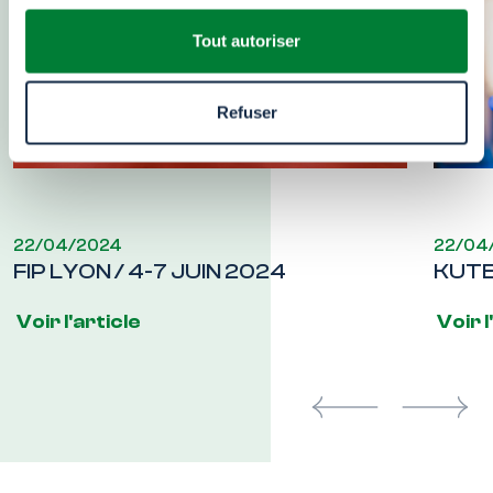
Tout autoriser
Refuser
22/04/2024
22/04
FIP LYON / 4-7 JUIN 2024
KUTE
Voir l'article
Voir l
Previous
Next