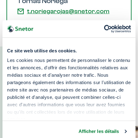
Tomas Noriega
t.noriegarojas@snetor.com
Ce site web utilise des cookies.
Les cookies nous permettent de personnaliser le contenu
Ne manquez pas nos
et les annonces, d'offrir des fonctionnalités relatives aux
dernières actualités
médias sociaux et d'analyser notre trafic. Nous
partageons également des informations sur l'utilisation de
notre site avec nos partenaires de médias sociaux, de
Retrouvez l’actualité, notre vision et notre
publicité et d'analyse, qui peuvent combiner celles-ci
décryptage des enjeux du plastique et de nos
avec d'autres informations que vous leur avez fournies
produits chimiques dans le monde
ou qu'ils ont collectées lors de votre utilisation de leurs
services.
Afficher les détails