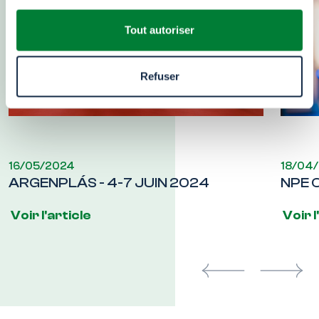
Tout autoriser
Refuser
16/05/2024
18/04
ARGENPLÁS - 4-7 JUIN 2024
NPE 
Voir l'article
Voir l
Previous
Next