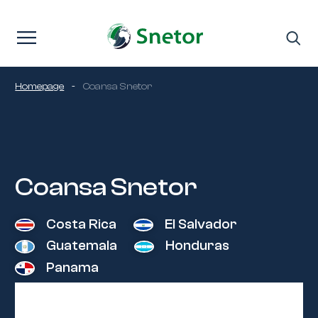
Passer au contenu
Homepage
-
Coansa Snetor
Coansa Snetor
Costa Rica
El Salvador
Guatemala
Honduras
Panama