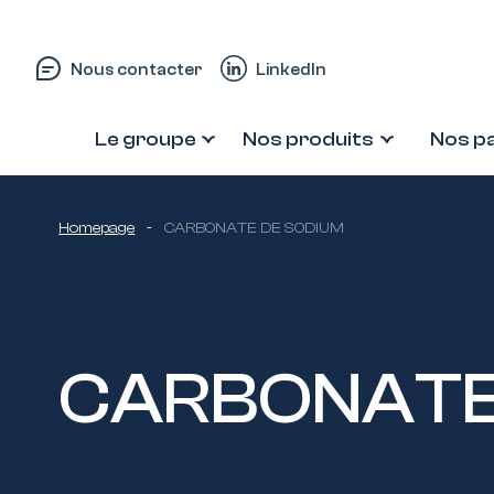
Passer au contenu
Nous contacter
LinkedIn
Le groupe
Nos produits
Nos p
Homepage
-
CARBONATE DE SODIUM
CARBONATE