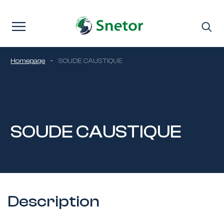
Passer au contenu
Homepage
-
SOUDE CAUSTIQUE
SOUDE CAUSTIQUE
Description