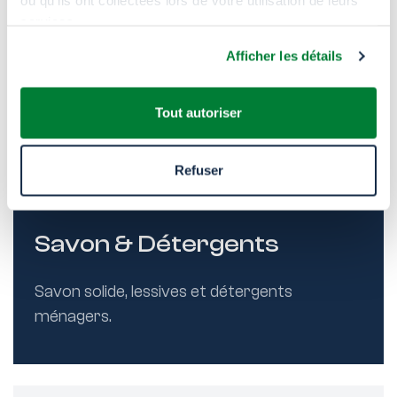
ou qu'ils ont collectées lors de votre utilisation de leurs
services.
Afficher les détails
Pétrole & Gaz
Tout autoriser
Boues de forage, pétrole brut et huiles
lourdes.
Refuser
Savon & Détergents
Savon solide, lessives et détergents
ménagers.