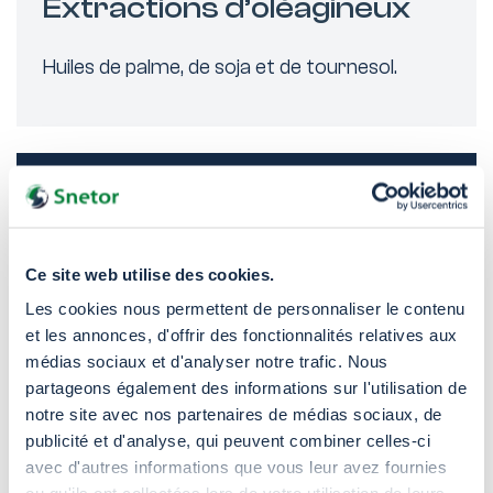
Extractions d’oléagineux
Huiles de palme, de soja et de tournesol.
Pâtes & Papiers
Pâte kraft, carton et papier journal.
Ce site web utilise des cookies.
Les cookies nous permettent de personnaliser le contenu
et les annonces, d'offrir des fonctionnalités relatives aux
médias sociaux et d'analyser notre trafic. Nous
Traitements des textiles
partageons également des informations sur l'utilisation de
notre site avec nos partenaires de médias sociaux, de
publicité et d'analyse, qui peuvent combiner celles-ci
Coton mercerisé, fils et tissus.
avec d'autres informations que vous leur avez fournies