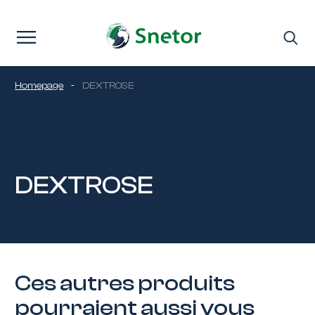
Passer au contenu
Homepage
-
DEXTROSE
DEXTROSE
Ces autres produits
pourraient aussi vous