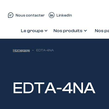
Passer au contenu
Nous contacter
LinkedIn
Le groupe
Nos produits
Nos p
Homepage
-
EDTA-4NA
EDTA-4NA