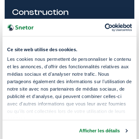
Construction
Revêtement de sol en vinyle, revêtements
muraux, gaines et conduits électriques, films
de protection de surface.
Ce site web utilise des cookies.
Les cookies nous permettent de personnaliser le contenu
et les annonces, d'offrir des fonctionnalités relatives aux
médias sociaux et d'analyser notre trafic. Nous
Biens de consommation
partageons également des informations sur l'utilisation de
notre site avec nos partenaires de médias sociaux, de
publicité et d'analyse, qui peuvent combiner celles-ci
Cuir artificiel, mode et accessoires, articles
avec d'autres informations que vous leur avez fournies
de sport, gants de ménage, tapis de sol,
ou qu'ils ont collectées lors de votre utilisation de leurs
jouets souples.
services.
Afficher les détails