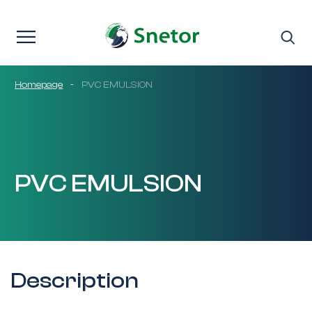
Passer au contenu
Homepage
-
PVC EMULSION
PVC EMULSION
Description