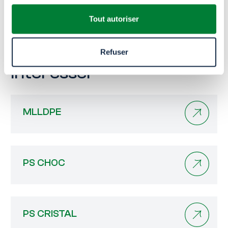
Tout autoriser
Ces autres produits
pourraient aussi vous
Refuser
intéresser
MLLDPE
PS CHOC
PS CRISTAL