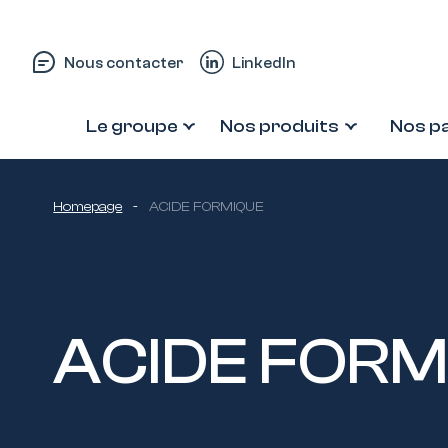
Passer au contenu
Nous contacter
LinkedIn
Le groupe
Nos produits
Nos p
Homepage
-
ACIDE FORMIQUE
ACIDE FORM