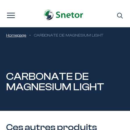
Passer au contenu
Homepage
-
CARBONATE DE MAGNESIUM LIGHT
CARBONATE DE
MAGNESIUM LIGHT
Ces autres produits