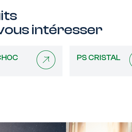
uits
 vous intéresser
CHOC
PS CRISTAL