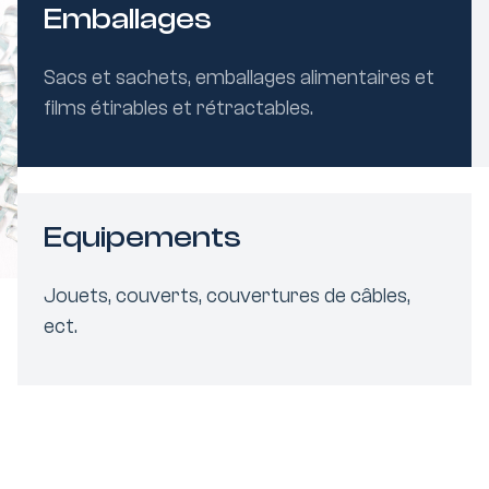
Emballages
Sacs et sachets, emballages alimentaires et
films étirables et rétractables.
Equipements
Jouets, couverts, couvertures de câbles,
ect.