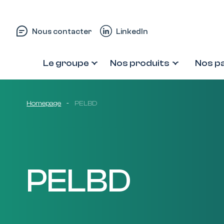
Passer au contenu
Nous contacter
LinkedIn
Le groupe
Nos produits
Nos p
Homepage
-
PELBD
PELBD