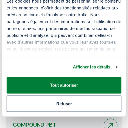
Les cookies nous permettent de personnaliser le contenu
et les annonces, d'offrir des fonctionnalités relatives aux
médias sociaux et d'analyser notre trafic. Nous
partageons également des informations sur l'utilisation de
Ces autres produits
notre site avec nos partenaires de médias sociaux, de
pourraient aussi vous
publicité et d'analyse, qui peuvent combiner celles-ci
avec d'autres informations que vous leur avez fournies
intéresser
ou qu'ils ont collectées lors de votre utilisation de leurs
services.
PE RECYCLÉ
Afficher les détails
Tout autoriser
PP RECYCLÉ
Refuser
COMPOUND PBT