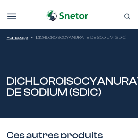
Passer au contenu
Homepage
-
DICHLOROISOCYANURATE DE SODIUM (SDIC)
DICHLOROISOCYANURA
DE SODIUM (SDIC)
Ces autres produits