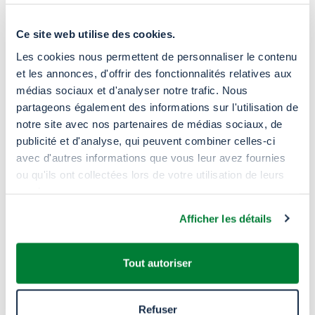
Agent de nettoyage &
Ce site web utilise des cookies.
dégraissage
Les cookies nous permettent de personnaliser le contenu
et les annonces, d'offrir des fonctionnalités relatives aux
Dans les processus industriels
médias sociaux et d'analyser notre trafic. Nous
partageons également des informations sur l'utilisation de
notre site avec nos partenaires de médias sociaux, de
publicité et d'analyse, qui peuvent combiner celles-ci
avec d'autres informations que vous leur avez fournies
Revêtements & Adhésifs
ou qu'ils ont collectées lors de votre utilisation de leurs
services.
Revêtements industriels, encres
Afficher les détails
d’impression, laques et finitions & adhésifs
industriels, industrie automobile, rubans et
emballage
Tout autoriser
Refuser