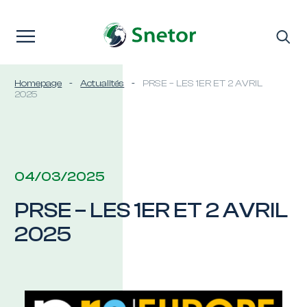
Passer au contenu
Homepage
-
Actualités
-
PRSE – LES 1ER ET 2 AVRIL
2025
04/03/2025
PRSE – LES 1ER ET 2 AVRIL
2025