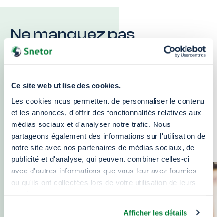
Ne manquez pas
nos dernières
actualités
Ce site web utilise des cookies.
Retrouvez l’actualité, notre vision et notre
Les cookies nous permettent de personnaliser le contenu
décryptage
et les annonces, d'offrir des fonctionnalités relatives aux
des enjeux du plastique et de nos produits
médias sociaux et d'analyser notre trafic. Nous
chimiques dans le monde
partageons également des informations sur l'utilisation de
notre site avec nos partenaires de médias sociaux, de
publicité et d'analyse, qui peuvent combiner celles-ci
avec d'autres informations que vous leur avez fournies
ou qu'ils ont collectées lors de votre utilisation de leurs
services.
Afficher les détails