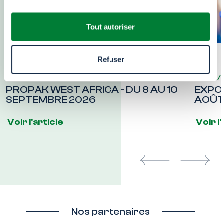
Tout autoriser
Refuser
06/08/2026
23/07
PROPAK WEST AFRICA - DU 8 AU 10
EXPO
SEPTEMBRE 2026
AOÛT
Voir l'article
Voir l
Previous
Next
Nos partenaires